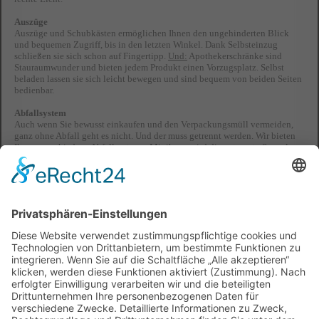
Auszüge
Auszüge und Schubkästen ermöglichen Ihnen den ungehinderten Blick
und bequemen Zugriff, bis in den letzten Winkel. Dank Selbsteinzug
schließen sie sich schon auf Fingertipp.
Und:
Apothekerschränke sind
Stauraumwunder und bieten jedem Produkt einen Vorzugsplatz. Selbst
beladen lassen sie sich leicht bewegen und sind bequem von beiden Seiten
bedienbar.
Abfallsystem
Auch wenn Sie bewusst einkaufen und den Verpackungsmüll vermeiden,
ganz ohne Abfall geht es nicht. Und der muss getrennt werden. Wir bieten
Ihnen verschiedene Abfallsysteme. Mit ihnen wird die getrennte Sammlung
Ihres Hausmülls zu einer einfachen und sauberen Sache.
Geräte
Wenn Sie unnötiges Bücken aus der Küche verbannen möchten, lassen Sie
Ihre Elektrogeräte einfach nach oben wandern. Kühlschrank,
Geschirrspüler, Backofen und Dampfgarer können problemlos in bequemer
Sichtund Greifhöhe in einen Hochschrank integriert werden.
Spüle und Armaturen
Ein Großteil Ihrer Küchenarbeit findet an der Spüle statt: beim Vorbereiten,
Waschen und klar, auch beim Spülen. Die sorgfältige Planung dieses
Bereiches ist ebenso wichtig und bestimmt den Grad Ihrer
Arbeitserleichterung.