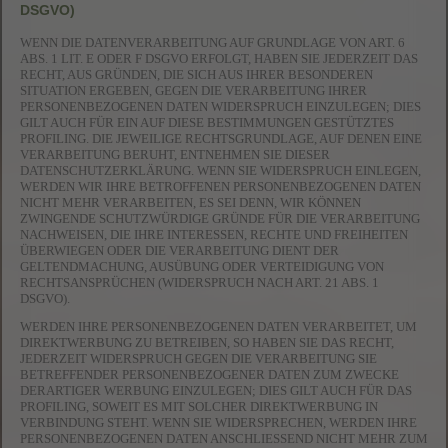
DSGVO)
WENN DIE DATENVERARBEITUNG AUF GRUNDLAGE VON ART. 6
ABS. 1 LIT. E ODER F DSGVO ERFOLGT, HABEN SIE JEDERZEIT DAS
RECHT, AUS GRÜNDEN, DIE SICH AUS IHRER BESONDEREN
SITUATION ERGEBEN, GEGEN DIE VERARBEITUNG IHRER
PERSONENBEZOGENEN DATEN WIDERSPRUCH EINZULEGEN; DIES
GILT AUCH FÜR EIN AUF DIESE BESTIMMUNGEN GESTÜTZTES
PROFILING. DIE JEWEILIGE RECHTSGRUNDLAGE, AUF DENEN EINE
VERARBEITUNG BERUHT, ENTNEHMEN SIE DIESER
DATENSCHUTZERKLÄRUNG. WENN SIE WIDERSPRUCH EINLEGEN,
WERDEN WIR IHRE BETROFFENEN PERSONENBEZOGENEN DATEN
NICHT MEHR VERARBEITEN, ES SEI DENN, WIR KÖNNEN
ZWINGENDE SCHUTZWÜRDIGE GRÜNDE FÜR DIE VERARBEITUNG
NACHWEISEN, DIE IHRE INTERESSEN, RECHTE UND FREIHEITEN
ÜBERWIEGEN ODER DIE VERARBEITUNG DIENT DER
GELTENDMACHUNG, AUSÜBUNG ODER VERTEIDIGUNG VON
RECHTSANSPRÜCHEN (WIDERSPRUCH NACH ART. 21 ABS. 1
DSGVO).
WERDEN IHRE PERSONENBEZOGENEN DATEN VERARBEITET, UM
DIREKTWERBUNG ZU BETREIBEN, SO HABEN SIE DAS RECHT,
JEDERZEIT WIDERSPRUCH GEGEN DIE VERARBEITUNG SIE
BETREFFENDER PERSONENBEZOGENER DATEN ZUM ZWECKE
DERARTIGER WERBUNG EINZULEGEN; DIES GILT AUCH FÜR DAS
PROFILING, SOWEIT ES MIT SOLCHER DIREKTWERBUNG IN
VERBINDUNG STEHT. WENN SIE WIDERSPRECHEN, WERDEN IHRE
PERSONENBEZOGENEN DATEN ANSCHLIESSEND NICHT MEHR ZUM