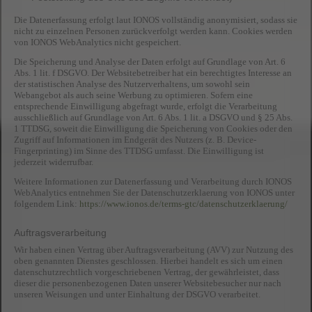
Die Datenerfassung erfolgt laut IONOS vollständig anonymisiert, sodass sie
nicht zu einzelnen Personen zurückverfolgt werden kann. Cookies werden
von IONOS WebAnalytics nicht gespeichert.
Die Speicherung und Analyse der Daten erfolgt auf Grundlage von Art. 6
Abs. 1 lit. f DSGVO. Der Websitebetreiber hat ein berechtigtes Interesse an
der statistischen Analyse des Nutzerverhaltens, um sowohl sein
Webangebot als auch seine Werbung zu optimieren. Sofern eine
entsprechende Einwilligung abgefragt wurde, erfolgt die Verarbeitung
ausschließlich auf Grundlage von Art. 6 Abs. 1 lit. a DSGVO und § 25 Abs.
1 TTDSG, soweit die Einwilligung die Speicherung von Cookies oder den
Zugriff auf Informationen im Endgerät des Nutzers (z. B. Device-
Fingerprinting) im Sinne des TTDSG umfasst. Die Einwilligung ist
jederzeit widerrufbar.
Weitere Informationen zur Datenerfassung und Verarbeitung durch IONOS
WebAnalytics entnehmen Sie der Datenschutzerklaerung von IONOS unter
folgendem Link:
https://www.ionos.de/terms-gtc/datenschutzerklaerung/
Auftragsverarbeitung
Wir haben einen Vertrag über Auftragsverarbeitung (AVV) zur Nutzung des
oben genannten Dienstes geschlossen. Hierbei handelt es sich um einen
datenschutzrechtlich vorgeschriebenen Vertrag, der gewährleistet, dass
dieser die personenbezogenen Daten unserer Websitebesucher nur nach
unseren Weisungen und unter Einhaltung der DSGVO verarbeitet.