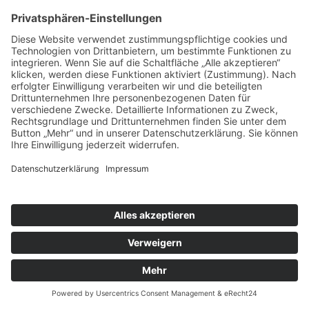
von berechtigten Interessen nach Art. 6 Abs. 1 lit. f) DSGVO erfolgen. Unser
Interesse besteht dann in der Geltendmachung oder Abwehr von
Ansprüchen.
7.4 Wie lange werden die Daten gespeichert?
Daten von Bewerberinnen und Bewerbern werden im Falle einer Absage
nach 6 Monaten gelöscht.
Für den Fall, dass Sie einer weiteren Speicherung Ihrer personenbezogenen
Daten zugestimmt haben, werden wir Ihre Daten in unseren Bewerber-Pool
übernehmen. Dort werden die Daten nach Ablauf 12 Monaten gelöscht.
Sollten Sie im Rahmen des Bewerbungsverfahrens den Zuschlag für eine
Stelle erhalten haben, werden die Daten aus dem Bewerberdatensystem in
unser Personalinformationssystem überführt.
7.5 An welche Empfänger werden die Daten
weitergegeben?
Ihre Bewerberdaten werden nach Eingang Ihrer Bewerbung von der
Personal-abteilung gesichtet. Geeignete Bewerbungen werden dann intern
an die Abteilungsverantwortlichen für die jeweils offene Position
weitergeleitet. Dann wird der weitere Ablauf abgestimmt. Im Unternehmen
haben grundsätzlich nur die Personen Zugriff auf Ihre Daten, die dies für
den ordnungsgemäßen Ablauf unseres Bewerbungsverfahrens benötigen.