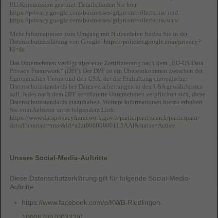
EU-Kommission gestützt. Details finden Sie hier:
https://privacy.google.com/businesses/gdprcontrollerterms/
und
https://privacy.google.com/businesses/gdprcontrollerterms/sccs/
.
Mehr Informationen zum Umgang mit Nutzerdaten finden Sie in der
Datenschutzerklärung von Google:
https://policies.google.com/privacy?
hl=de
.
Das Unternehmen verfügt über eine Zertifizierung nach dem „EU-US Data
Privacy Framework“ (DPF). Der DPF ist ein Übereinkommen zwischen der
Europäischen Union und den USA, der die Einhaltung europäischer
Datenschutzstandards bei Datenverarbeitungen in den USA gewährleisten
soll. Jedes nach dem DPF zertifizierte Unternehmen verpflichtet sich, diese
Datenschutzstandards einzuhalten. Weitere Informationen hierzu erhalten
Sie vom Anbieter unter folgendem Link:
https://www.dataprivacyframework.gov/s/participant-search/participant-
detail?contact=true&id=a2zt000000001L5AAI&status=Active
Unsere Social-Media-Auftritte
Diese Datenschutzerklärung gilt für folgende Social-Media-
Auftritte
https://www.facebook.com/p/KWB-Riedlingen-
100067997003229/