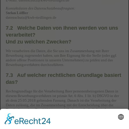
E-Mail:
datenschutz@kwb-riedlingen.de
Kontaktdaten des Datenschutzbeauftragten:
Stefan Löffler
datenschutz@kwb-riedlingen.de
7.2 Welche Daten von Ihnen werden von uns
verarbeitet?
Und zu welchen Zwecken?
Wir verarbeiten die Daten, die Sie uns im Zusammenhang mit Ihrer
Bewerbung zugesendet haben, um Ihre Eignung für die Stelle (oder ggf.
andere offene Positionen in unseren Unternehmen) zu prüfen und das
Bewerbungsverfahren durchzuführen.
7.3 Auf welcher rechtlichen Grundlage basiert
das?
Rechtsgrundlage für die Verarbeitung Ihrer personenbezogenen Daten in
diesem Bewerbungsverfahren ist primär Art. 6 Abs. 1 lit. b) DSGVO in der
ab dem 25.05.2018 geltenden Fassung. Danach ist die Verarbeitung der
Daten zulässig, die im Zusammenhang mit der Entscheidung über die
Begründung eines Beschäftigungsverhältnisses erforderlich sind.
Sollten die Daten nach Abschluss des Bewerbungsverfahrens ggf. zur
Rechtsverfolgung erforderlich sein, kann eine Datenverarbeitung auf Basis
der Voraussetzungen von Art. 6 DSGVO, insbesondere zur Wahrnehmung