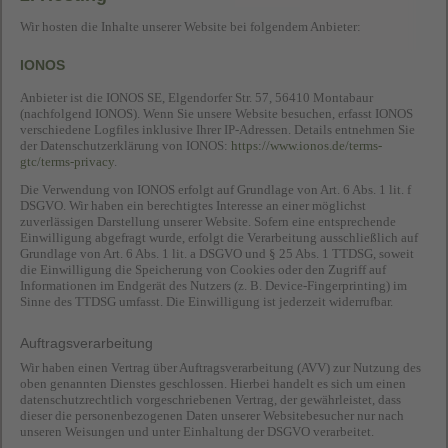
Wir hosten die Inhalte unserer Website bei folgendem Anbieter:
IONOS
Anbieter ist die IONOS SE, Elgendorfer Str. 57, 56410 Montabaur
(nachfolgend IONOS). Wenn Sie unsere Website besuchen, erfasst IONOS
verschiedene Logfiles inklusive Ihrer IP-Adressen. Details entnehmen Sie
der Datenschutzerklärung von IONOS:
https://www.ionos.de/terms-
gtc/terms-privacy
.
Die Verwendung von IONOS erfolgt auf Grundlage von Art. 6 Abs. 1 lit. f
DSGVO. Wir haben ein berechtigtes Interesse an einer möglichst
zuverlässigen Darstellung unserer Website. Sofern eine entsprechende
Einwilligung abgefragt wurde, erfolgt die Verarbeitung ausschließlich auf
Grundlage von Art. 6 Abs. 1 lit. a DSGVO und § 25 Abs. 1 TTDSG, soweit
die Einwilligung die Speicherung von Cookies oder den Zugriff auf
Informationen im Endgerät des Nutzers (z. B. Device-Fingerprinting) im
Sinne des TTDSG umfasst. Die Einwilligung ist jederzeit widerrufbar.
Auftragsverarbeitung
Wir haben einen Vertrag über Auftragsverarbeitung (AVV) zur Nutzung des
oben genannten Dienstes geschlossen. Hierbei handelt es sich um einen
datenschutzrechtlich vorgeschriebenen Vertrag, der gewährleistet, dass
dieser die personenbezogenen Daten unserer Websitebesucher nur nach
unseren Weisungen und unter Einhaltung der DSGVO verarbeitet.