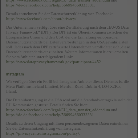
https://www.facebook.com/legal/EU_data_transfer_addendum
und
https://de-de.facebook.com/help/566994660333381
.
Details entnehmen Sie der Datenschutzerklärung von Facebook:
https://www.facebook.com/about/privacy/
.
Das Unternehmen verfügt über eine Zertifizierung nach dem „EU-US Data
Privacy Framework“ (DPF). Der DPF ist ein Übereinkommen zwischen der
Europäischen Union und den USA, der die Einhaltung europäischer
Datenschutzstandards bei Datenverarbeitungen in den USA gewährleisten
soll. Jedes nach dem DPF zertifizierte Unternehmen verpflichtet sich, diese
Datenschutzstandards einzuhalten. Weitere Informationen hierzu erhalten
Sie vom Anbieter unter folgendem Link:
https://www.dataprivacyframework.gov/participant/4452
Instagram
Wir verfügen über ein Profil bei Instagram. Anbieter dieses Dienstes ist die
Meta Platforms Ireland Limited, Merrion Road, Dublin 4, D04 X2K5,
Irland.
Die Datenübertragung in die USA wird auf die Standardvertragsklauseln der
EU-Kommission gestützt. Details finden Sie hier:
https://www.facebook.com/legal/EU_data_transfer_addendum
und
https://de-de.facebook.com/help/566994660333381
.
Details zu deren Umgang mit Ihren personenbezogenen Daten entnehmen
Sie der Datenschutzerklärung von Instagram:
https://privacycenter.instagram.com/policy/
.